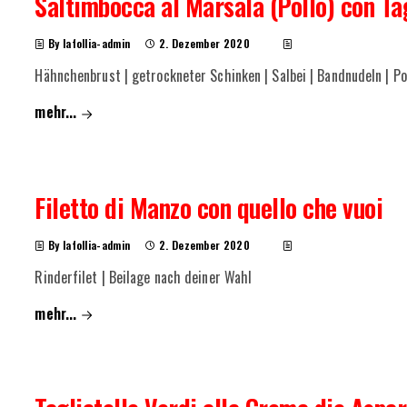
Saltimbocca al Marsala (Pollo) con Tag
By lafollia-admin
2. Dezember 2020
Hähnchenbrust | getrockneter Schinken | Salbei | Bandnudeln | P
mehr...
Filetto di Manzo con quello che vuoi
By lafollia-admin
2. Dezember 2020
Rinderfilet | Beilage nach deiner Wahl
mehr...