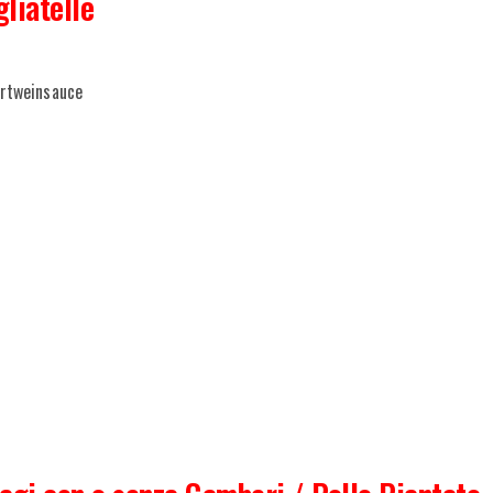
liatelle
ortweinsauce