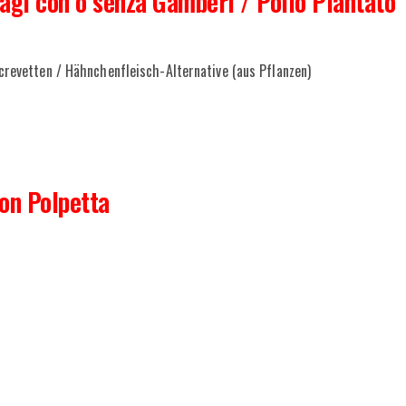
ragi con o senza Gamberi / Pollo Piantato
crevetten / Hähnchenfleisch-Alternative (aus Pflanzen)
con Polpetta